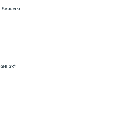
 бизнеса
рзинах*